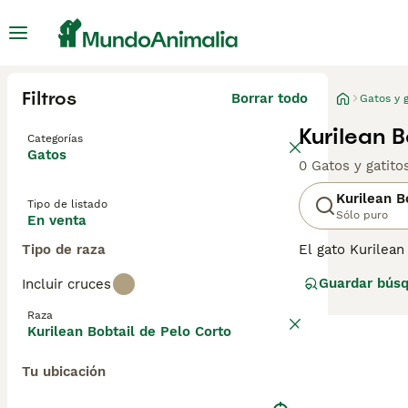
Filtros
Borrar todo
Gatos y g
Kurilean B
Categorías
Gatos
0 Gatos y gatit
Kurilean B
Tipo de listado
Sólo puro
En venta
Tipo de raza
El gato Kurilean
por Rusia y geo
Guardar bús
Incluir cruces
isla japonesa de
Kurilean. Lee nu
Raza
Kurilean Bobtail de Pelo Corto
Tu ubicación