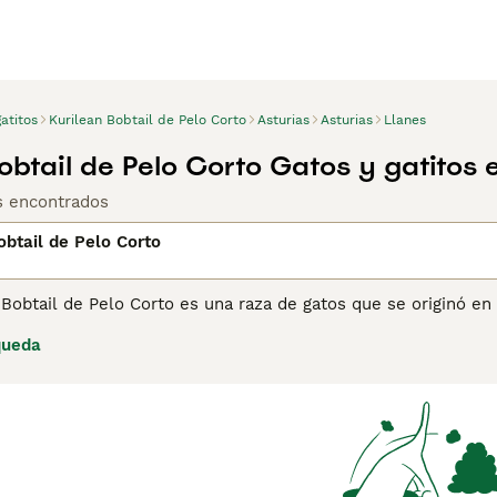
atitos
Kurilean Bobtail de Pelo Corto
Asturias
Asturias
Llanes
obtail de Pelo Corto Gatos y gatitos 
os encontrados
obtail de Pelo Corto
 Bobtail de Pelo Corto es una raza de gatos que se originó en
gráficamente cercana a ambos. Los gatos de esta raza tambié
queda
 Sakhalin. La raza también es conocida por varios nombres, incl
estra página de consejos de compra de Kurilean Bobtail de Pe