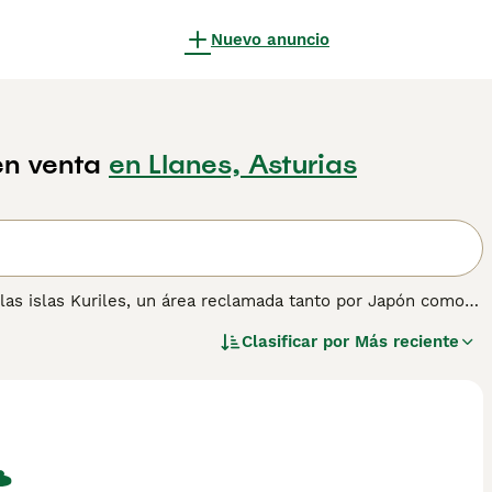
Nuevo anuncio
en venta
en Llanes, Asturias
 las islas Kuriles, un área reclamada tanto por Japón como
n se encuentran en la península rusa de Kamchatka y en la
Clasificar por
Más reciente
uidos Kuril Bobtail, Kuril Islands Bobtail, Curilisk Bobtail y
lo Corto para obtener información sobre esta raza de gato.