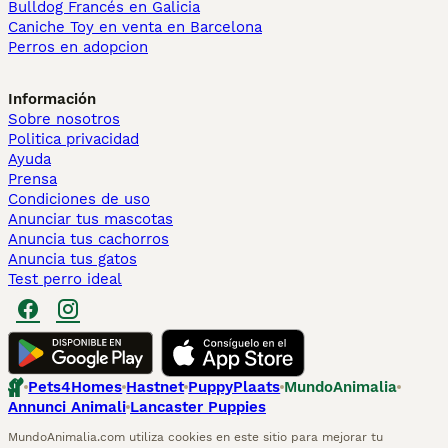
Bulldog Francés en Galicia
Caniche Toy en venta en Barcelona
Perros en adopcion
Información
Sobre nosotros
Politica privacidad
Ayuda
Prensa
Condiciones de uso
Anunciar tus mascotas
Anuncia tus cachorros
Anuncia tus gatos
Test perro ideal
Pets4Homes
Hastnet
PuppyPlaats
MundoAnimalia
Annunci Animali
Lancaster Puppies
MundoAnimalia.com utiliza cookies en este sitio para mejorar tu