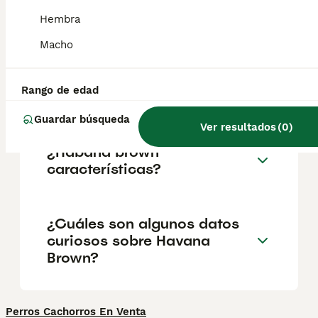
propietario, aunque a veces puede ser algo
solitario. Esta raza tiende a apegarse mucho
Hembra
a una persona, a la que se une de por vida.
Macho
¿Son raros los gatos
Rango de edad
marrones de La Habana?
Guardar búsqueda
Ver resultados
(
0
)
¿Habana brown
características?
¿Cuáles son algunos datos
curiosos sobre Havana
Brown?
Perros Cachorros En Venta