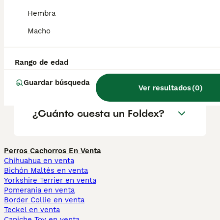
¿Son sanos los gatos
Hembra
Foldex?
Macho
¿Qué características tiene la
Rango de edad
raza de gato Foldex?
Guardar búsqueda
Ver resultados
(
0
)
¿Cuánto cuesta un Foldex?
Perros Cachorros En Venta
Chihuahua en venta
Bichón Maltés en venta
Yorkshire Terrier en venta
Pomerania en venta
Border Collie en venta
Teckel en venta
Caniche Toy en venta