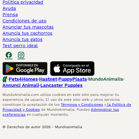
Politica privacidad
Ayuda
Prensa
Condiciones de uso
Anunciar tus mascotas
Anuncia tus cachorros
Anuncia tus gatos
Test perro ideal
Pets4Homes
Hastnet
PuppyPlaats
MundoAnimalia
Annunci Animali
Lancaster Puppies
MundoAnimalia.com utiliza cookies en este sitio para mejorar tu
experiencia de usuario. El uso de este sitio web y otros servicios
constituye la aceptación de los
Términos y Condiciones
y
la Política de
Privacidad y Cookies
de MundoAnimalia. Puedes
Administrar tus
preferencias
en cualquier momento.
© Derechos de autor
2026
-
Mundoanimalia