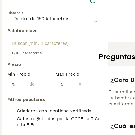
Lee nuestra
pág
Distancia
Palabra clave
0/100 caracteres
Preguntas
Precio
Min Precio
Max Precio
¿Gato Bu
€
€
El burmilla
La hembra e
Filtros populares
cuneiforme 
Criadores con identidad verificada
Gatos registrados por la GCCF, la TICA
¿Cuál es
o la FIFe