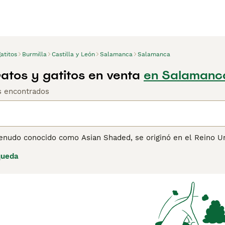
atitos
Burmilla
Castilla y León
Salamanca
Salamanca
Gatos y gatitos en venta
en Salamanc
os encontrados
menudo conocido como Asian Shaded, se originó en el Reino 
re un Persian Chinchilla y un Burmés. Aunque es una raza di
queda
lla + Burmilla solo producirá descendencia Burmilla), también
como el Grupo Asiático, utilizado para gatos con forma y text
 es Burmés. Este grupo de gatos estrechamente relacionado co
Asian Tabby, el Bombay y el Tiffanie (una variedad asiática 
la produce invariablemente esta descendencia plateada de pel
més y el "pelo largo", gen heredado del Persian Chinchilla. C
el Reino Unido en incluir un buen temperamento como parte 