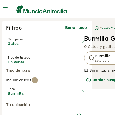
Filtros
Borrar todo
Gatos y g
Burmilla 
Categorías
Gatos
0 Gatos y gatit
Burmilla
Tipo de listado
Sólo puro
En venta
Tipo de raza
El Burmilla, a 
"accidental" ent
Guardar bús
Incluir cruces
(es decir, Burmi
GCCF se refiere 
Raza
de pelaje que no
Burmilla
Asian Smoke, el 
Persian Chinchil
Tu ubicación
heredado del Bur
con pedigrí en 