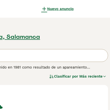
Nuevo anuncio
a, Salamanca
Unido en 1981 como resultado de un apareamiento
stinta en el sentido de que se reproduce "verdaderamente"
Clasificar por
Más reciente
 es la raza fundadora del grupo general de gatos al que el
ura de pelaje Burmés, pero con un color, patrón o longitud
n otros gatos con pedigrí también incluye el Asian Self, el
de pelo largo). La descendencia del cruce de padres Burmés y
o corto que lleva dos genes recesivos: el gen "propio"
uriosamente, el Grupo Asiático fue la primera raza de gatos
de su estándar de puntos.