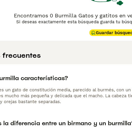
ina de consejos de compra de Burmilla
para obtener informaci
Encontramos 0 Burmilla Gatos y gatitos en 
Si deseas exactamente esta búsqueda guarda tu búsqu
Guardar búsque
 frecuentes
rmilla características?
 es un gato de constitución media, parecido al burmés, con un
s mucho más pequeña y delicada que el macho. La cabeza ti
y orejas bastante separadas.
 la diferencia entre un birmano y un burmilla