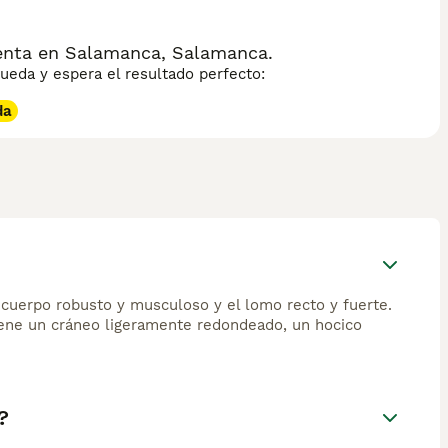
ón sobre esta raza de gato.
venta en Salamanca, Salamanca.
eda y espera el resultado perfecto:
da
 cuerpo robusto y musculoso y el lomo recto y fuerte.
ene un cráneo ligeramente redondeado, un hocico
?