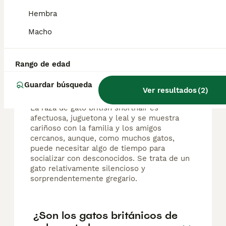
Hembra
Preguntas frecuentes
Macho
¿Cómo es la personalidad de
Rango de edad
un gato británico de pelo
Guardar búsqueda
corto?
Ver resultados
(
2
)
La raza de gato british shorthair es
afectuosa, juguetona y leal y se muestra
cariñoso con la familia y los amigos
cercanos, aunque, como muchos gatos,
puede necesitar algo de tiempo para
socializar con desconocidos. Se trata de un
gato relativamente silencioso y
sorprendentemente gregario.
¿Son los gatos británicos de