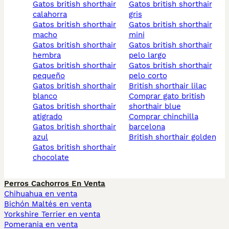
gatos british shorthair
gatos british shorthair
calahorra
gris
gatos british shorthair
gatos british shorthair
macho
mini
gatos british shorthair
gatos british shorthair
hembra
pelo largo
gatos british shorthair
gatos british shorthair
pequeño
pelo corto
gatos british shorthair
british shorthair lilac
blanco
comprar gato british
gatos british shorthair
shorthair blue
atigrado
comprar chinchilla
gatos british shorthair
barcelona
azul
british shorthair golden
gatos british shorthair
chocolate
Perros Cachorros En Venta
Chihuahua en venta
Bichón Maltés en venta
Yorkshire Terrier en venta
Pomerania en venta