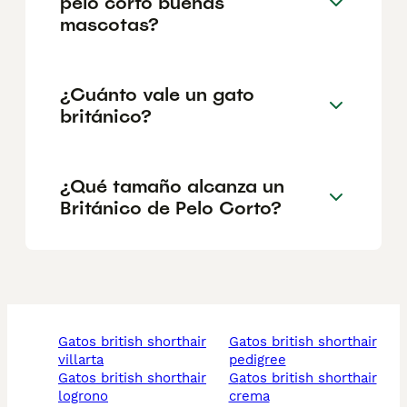
pelo corto buenas
mascotas?
¿Cuánto vale un gato
británico?
¿Qué tamaño alcanza un
Británico de Pelo Corto?
gatos british shorthair
gatos british shorthair
villarta
pedigree
gatos british shorthair
gatos british shorthair
logrono
crema