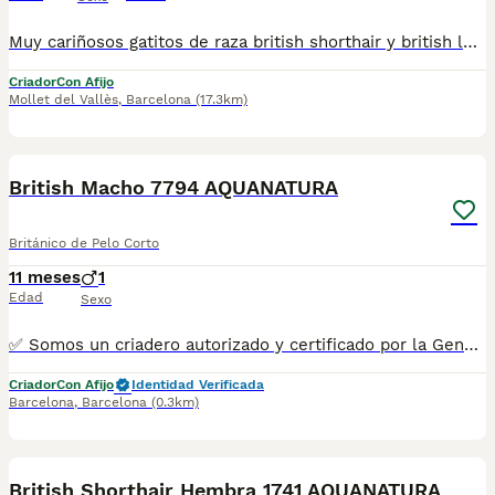
Muy cariñosos gatitos de raza british shorthair y british longhair con el pedigree, vacunas, microchip, castracion. Regalamos transportin y pack de bienvenida. Mas información por telefono- 665563272
Criador
Con Afijo
Mollet del Vallès
,
Barcelona
(17.3km)
6
British Macho 7794 AQUANATURA
Británico de Pelo Corto
11 meses
1
Edad
Sexo
✅ Somos un criadero autorizado y certificado por la Generalitat de Catalunya bajo el número de Núcleo Zoológico G25/00314. PARA MÁS INFORMACIÓN: ☎️ 933095977 📱 685878504 / 674320847 💻 Más fotos y vídeos en nuestra web www.aquanatura.es 🚙 Hacemos envíos 📌 Calle Roger de Flor 45, muy cerca del Arc de Triomf de Barcelona, de Lunes a Sábados. Se entregan con sus vacunas, desparasitados interna y externamente, con microchip y su registro, cartilla sanitaria y contrato de garantías, documentación legal y factura.
Criador
Con Afijo
Identidad Verificada
Barcelona
,
Barcelona
(0.3km)
5
British Shorthair Hembra 1741 AQUANATURA