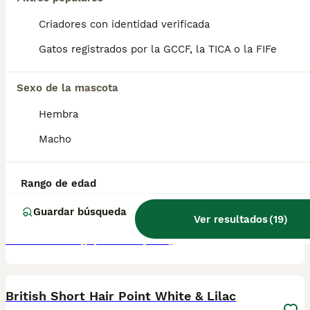
Criadores con identidad verificada
Gatos registrados por la GCCF, la TICA o la FIFe
8
2
Sexo de la mascota
Gatitos British Shorthair con Pedigrí
Hembra
Macho
Británico de Pelo Corto
12 semanas
3
1
Edad
Sexo
Rango de edad
Preciosos gatitos British Shorthair disponibles en Barcelona. Criados en un entorno familiar bajo estrictos criterios de cría responsable, ética y bienestar animal. Datos del Criador: Afijo: Asfec 218-CAT Núcleo Zoológico: B2023007 Condiciones de Entrega: Sociabilización: Criados y educados junto a su madre. Salud: Desparasitados, vacunados y con microchip implantado. Esterilización: Castración ya incluida. Documentación: Transfer de pedigrí oficial. Garantías: Contrato con garantía vírica/congénita y pruebas genéticas de los padres (libres de enfermedades hereditarias). Máxima seriedad y experiencia. Contacta para más información, fotos y condiciones personalizadas. Te informaremos detalladamente de todo el proceso.
Guardar búsqueda
Ver resultados
(
19
)
Criador
Con Afijo
Identidad Verificada
Cornellà de Llobregat
,
Barcelona
(8.2km)
3
British Short Hair Point White & Lilac