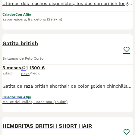
Últimos dos machos disponibles, los dos son british longhair (pelo largo) blue golden shaded (ay11). Somos un criadero familiar dados de alta con Afijo WCF, por lo tanto todos nuestros pequeños tienen pedigrí. Los padres se someten a pruebas genéticas PKD y HCM y a pruebas víricas Felv y Fiv. Y solo criamos con animales sanos. Obviamente criamos en entorno familiar dentro de casa y tanto nuestros adultos como los bebés crecen con nosotros en el hogar y aprenden desde pequeños lo que es la vida en familia, acostumbrados a los ruidos de la vida cotidiana, y sabiendo usar su rascador y arenero. Los cachorros se podrán entregar a partir de Agosto de 2026 cuando hayan cumplido los 3 meses y tengan todas sus vacunas al día. Para mas info podéis contactar por whatsapp en cualquier momento del día: 680817806
Criador
Con Afijo
Esparreguera
,
Barcelona
(29.9km)
1
Gatita british
Británico de Pelo Corto
5 meses
1
1500 €
Edad
Precio
Sexo
Gatita de raza british shorthair de color golden chinchilla con el Pedigree, vacunas, microchip, cartilla sanitaria, castracion. Padres están testados por PKD, Fiv y Felv, tuend titulic Campeones de España. Mas información por telefono- 665563272
Criador
Con Afijo
Mollet del Vallès
,
Barcelona
(17.3km)
4
HEMBRITAS BRITISH SHORT HAIR