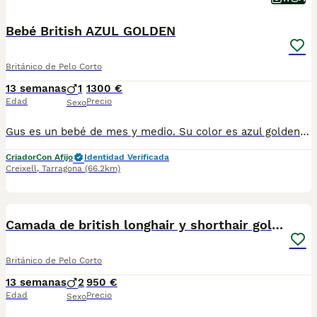
Bebé British AZUL GOLDEN
Británico de Pelo Corto
13 semanas
1
1300 €
Edad
Precio
Sexo
Gus es un bebé de mes y medio. Su color es azul golden shaded pero de color muy clarito. Es una bolita esponjosa que le gusta jugar con sus otros hermanos de otra camada, de Mimi, ya reservados. Como criadora profesional, con núcleo zoológico auténtico, la salud y la socialización es un objetivo para El Eden Gatuno. Hemos creado un criadero pequeño precisamente para poder cuidarlos y criarlos con todo el amor del mundo. Queremos ser transparentes y por eso damos copia del núcleo zoológico, y no es fácil conseguirlo a pesar del trafico de núcleos falsos en el mercado. Por eso entregamos una copia También entregamos copia de los pedigris de los padres, así como los test genéticos de los padres, PKD (riñón) y HCM (corazón), hacemos un contrato de reserva con todos nuestros datos y un contrato de venta donde ofrecemos garantías de un año contra enfermedades genéticos y un año contra enfermedades congénitas. ESTAMOS EN CONTRA DE LAS JAULAS.
Criador
Con Afijo
Identidad Verificada
Creixell
,
Tarragona
(66.2km)
13
2
Camada de british longhair y shorthair golden
Británico de Pelo Corto
13 semanas
2
950 €
Edad
Precio
Sexo