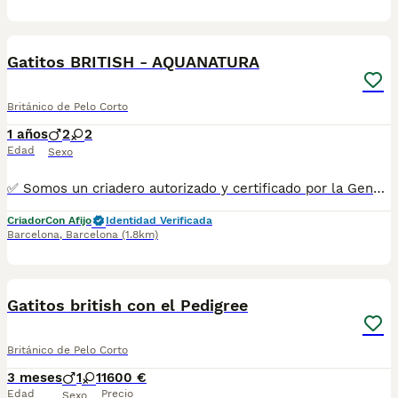
8
Gatitos BRITISH - AQUANATURA
Británico de Pelo Corto
1 años
2
2
Edad
Sexo
✅ Somos un criadero autorizado y certificado por la Generalitat de Catalunya. ☎️ 933095977 📱 685878504 💻 www.aquanatura.es 🚙 Hacemos envíos 📌 Calle Roger de Flor 45, muy cerca del Arc de Triomf de Barcelona, de Lunes a Sábados, desde las 10h hasta las 21:00h. Se entregan con la mayoría de sus vacunas, desparasitados interna y externamente, con microchip y su registro, cartilla sanitaria y contrato de garantías, bajo la supervisión de nuestro equipo veterinario.
Criador
Con Afijo
Identidad Verificada
Barcelona
,
Barcelona
(1.8km)
1
Gatitos british con el Pedigree
Británico de Pelo Corto
3 meses
1
1
1600 €
Edad
Precio
Sexo