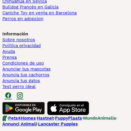
Chihuahua en Sevilla
Bulldog Francés en Galicia
Caniche Toy en venta en Barcelona
Perros en adopcion
Información
Sobre nosotros
Politica privacidad
Ayuda
Prensa
Condiciones de uso
Anunciar tus mascotas
Anuncia tus cachorros
Anuncia tus gatos
Test perro ideal
Pets4Homes
Hastnet
PuppyPlaats
MundoAnimalia
Annunci Animali
Lancaster Puppies