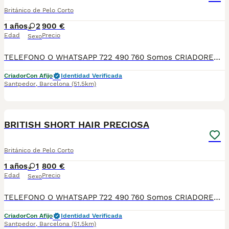
Británico de Pelo Corto
1 años
2
900 €
Edad
Precio
Sexo
TELEFONO O WHATSAPP 722 490 760 Somos CRIADORES PROFESIONALES, CON NÚCLEO ZOOLÓGICO PROPIO. Seleccionamos para tener los mejores ejemplares tanto a nivel morfología como a nivel de salud y comportamiento. Nuestros cachorros crecen en un ambiente familiar, con unas condiciones higiénico-sanitarias excepcionales y totalmente socializados, tanto con otros animales como con las personas, para garantizar su bienestar animal. No dudes en consultar sobre disponibilidad de entrega, reserva y sus características, Nuestros cachorros se entregan: DESPARASITADOS INTERNA Y EXTERNAMENTE CON SUS VACUNAS AL DÍA CORRESPONDIENTES POR EDAD CARTILLA DE VACUNACIÓN Y GARANTIA COMPLETA DE SALUD ( VÍRICAS, GENÉTICAS Y HEREDITARIAS) POR ESCRITO! PARA MAS INFORMACIÓN, FOTOS/VIDEOS O CONSULTAS LLAMANOS O ESCRIBENOS POR WHATSAPP AL 722 490 760 POSIBILIDAD DE ENTREGA PERSONALIZADA A DOMICILIO EN TODO EL TERRITORIO NACIONAL.
Criador
Con Afijo
Identidad Verificada
Santpedor
,
Barcelona
(51.5km)
5
1
BRITISH SHORT HAIR PRECIOSA
Británico de Pelo Corto
1 años
1
800 €
Edad
Precio
Sexo
TELEFONO O WHATSAPP 722 490 760 Somos CRIADORES PROFESIONALES, CON NÚCLEO ZOOLÓGICO PROPIO. Seleccionamos para tener los mejores ejemplares tanto a nivel morfología como a nivel de salud y comportamiento. Nuestros cachorros crecen en un ambiente familiar, con unas condiciones higiénico-sanitarias excepcionales y totalmente socializados, tanto con otros animales como con las personas, para garantizar su bienestar animal. No dudes en consultar sobre disponibilidad de entrega, reserva y sus características, Nuestros cachorros se entregan: DESPARASITADOS INTERNA Y EXTERNAMENTE CON SUS VACUNAS AL DÍA CORRESPONDIENTES POR EDAD CARTILLA DE VACUNACIÓN Y GARANTIA COMPLETA DE SALUD ( VÍRICAS, GENÉTICAS Y HEREDITARIASñ) POR ESCRITO! PARA MAS INFORMACIÓN, FOTOS/VIDEOS O CONSULTAS LLAMANOS O ESCRIBENOS POR WHATSAPP AL 722 490 760 POSIBILIDAD DE ENTREGA PERSONALIZADA A DOMICILIO EN TODO EL TERRITORIO NACIONAL.
Criador
Con Afijo
Identidad Verificada
Santpedor
,
Barcelona
(51.5km)