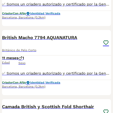
✅ Somos un criadero autorizado y certificado por la Generalitat de Catalunya bajo el número de Núcleo Zoológico G25/00314. PARA MÁS INFORMACIÓN: ☎️ 933095977 📱 685878504 / 674320847 💻 Más fotos y vídeos en nuestra web www.aquanatura.es 🚙 Hacemos envíos 📌 Calle Roger de Flor 45, muy cerca del Arc de Triomf de Barcelona, de Lunes a Sábados. Se entregan con la mayoría de sus vacunas, desparasitados interna y externamente, con microchip y su registro, cartilla sanitaria y contrato de garantías, documentación legal y factura. AQUANATURA
Criador
Con Afijo
Identidad Verificada
Barcelona
,
Barcelona
(0.3km)
11
British Macho 7794 AQUANATURA
Británico de Pelo Corto
11 meses
1
Edad
Sexo
✅ Somos un criadero autorizado y certificado por la Generalitat de Catalunya bajo el número de Núcleo Zoológico G25/00314. PARA MÁS INFORMACIÓN: ☎️ 933095977 📱 685878504 / 674320847 💻 Más fotos y vídeos en nuestra web www.aquanatura.es 🚙 Hacemos envíos 📌 Calle Roger de Flor 45, muy cerca del Arc de Triomf de Barcelona, de Lunes a Sábados. Se entregan con la mayoría de sus vacunas, desparasitados interna y externamente, con microchip y su registro, cartilla sanitaria y contrato de garantías, documentación legal y factura. AQUANATURA
Criador
Con Afijo
Identidad Verificada
Barcelona
,
Barcelona
(0.3km)
5
Camada British y Scottish Fold Shorthair