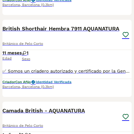
Criador
Con Afijo
Identidad Verificada
Barcelona
,
Barcelona
(0.3km)
8
British Shorthair Hembra 7911 AQUANATURA
Británico de Pelo Corto
11 meses
1
Edad
Sexo
✅ Somos un criadero autorizado y certificado por la Generalitat de Catalunya. PARA MÁS INFORMACIÓN: ☎️ 933095977 📱 685878504 / 674320847 💻 Más fotos y vídeos en nuestra web www.aquanatura.es 🚙 Hacemos envíos 📌 Calle Roger de Flor 45, muy cerca del Arc de Triomf de Barcelona, de Lunes a Sábados. Se entregan con la mayoría de sus vacunas, desparasitados interna y externamente, con microchip y su registro, cartilla sanitaria y contrato de garantías, bajo la supervisión de nuestro equipo veterinario. AQUANATURA
Criador
Con Afijo
Identidad Verificada
Barcelona
,
Barcelona
(0.3km)
1
1
Camada British - AQUANATURA
Británico de Pelo Corto