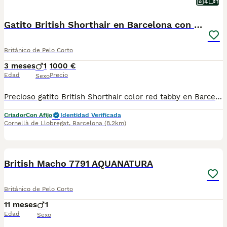
4
1
Gatito British Shorthair en Barcelona con Pedigrí
Británico de Pelo Corto
3 meses
1
1000 €
Edad
Precio
Sexo
Precioso gatito British Shorthair color red tabby en Barcelona. Criado en un entorno familiar bajo estrictos criterios de cría responsable, ética y bienestar animal. Datos del Criador: Afijo: Asfec 218-CAT Núcleo Zoológico: B2023007 Condiciones de Entrega: Sociabilización: Criado y educado junto a su madre. Salud: Desparasitado y con microchip implantado. Esterilización: Castración ya incluida. Documentación: Transfer de pedigrí oficial. Garantías: Contrato con garantía vírica/congénita y pruebas genéticas de los padres (libres de enfermedades hereditarias). Máxima seriedad y experiencia. Contacta para más información o fotos.
Criador
Con Afijo
Identidad Verificada
Cornellà de Llobregat
,
Barcelona
(8.2km)
12
British Macho 7791 AQUANATURA
Británico de Pelo Corto
11 meses
1
Edad
Sexo