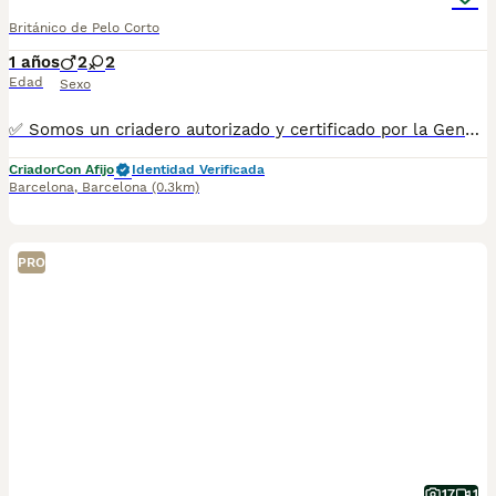
Británico de Pelo Corto
1 años
2
2
Edad
Sexo
✅ Somos un criadero autorizado y certificado por la Generalitat de Catalunya. PARA MÁS INFORMACIÓN: ☎️ 933095977 📱 685878504 / 674320847 💻 www.aquanatura.es 🚙 Hacemos envíos 📌 Calle Roger de Flor 45, muy cerca del Arc de Triomf de Barcelona, de Lunes a Sábados. Se entregan con la mayoría de sus vacunas, desparasitados interna y externamente, con microchip y su registro, cartilla sanitaria y contrato de garantías, bajo la supervisión de nuestro equipo veterinario. AQUANATURA
Criador
Con Afijo
Identidad Verificada
Barcelona
,
Barcelona
(0.3km)
PRO
17
1