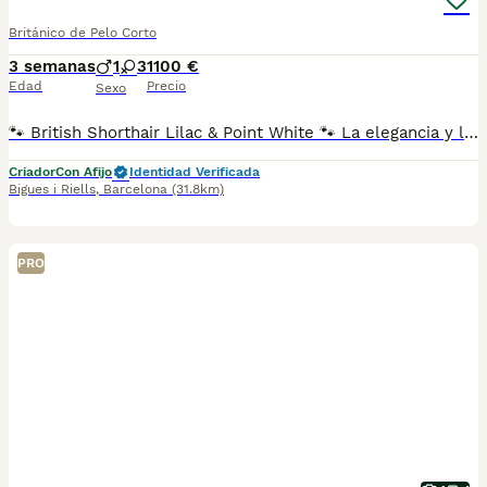
Británico de Pelo Corto
3 semanas
1
3
1100 €
Edad
Precio
Sexo
🐾 British Shorthair Lilac & Point White 🐾 La elegancia y la ternura se unen en estos preciosos British Shorthair Lilac y Blanco. 💙🤍 Dos auténticas maravillas con un carácter tranquilo, dulce y muy cariñoso, perfectos para llenar cualquier hogar de amor. ✨ Carácter tranquilo y afectuoso. 🩵 Pelaje espectacular y de gran belleza. 🏡 Ideales para familias, parejas o personas que buscan un compañero de vida. 💉 Se entregan vacunados, desparasitados, con microchip, cartilla veterinaria y revisión veterinaria al día. 📩 Si deseas más información o venir a conocerlos, estaremos encantados de atenderte. ¡Déjate enamorar por la dulzura y el encanto de nuestros British Shorthair Lilac y White! 🐱💕
Criador
Con Afijo
Identidad Verificada
Bigues i Riells
,
Barcelona
(31.8km)
PRO