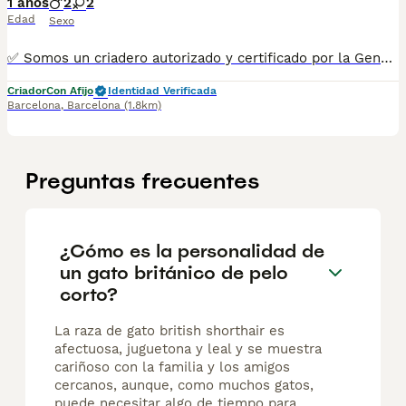
1 años
2
2
Edad
Sexo
✅ Somos un criadero autorizado y certificado por la Generalitat de Catalunya. MAS INFO ☎️ 933095977 📱 685878504 FOTOS Y VIDEOS 💻 www.aquanatura.es 🚙 HACEMOS ENVIOS Se entregan vacunados, desparasitados interna y externamente, con microchip y su registro, con cartilla sanitaria y contrato de garantías, bajo la supervisión de nuestro equipo veterinario.
Criador
Con Afijo
Identidad Verificada
Barcelona
,
Barcelona
(1.8km)
Preguntas frecuentes
¿Cómo es la personalidad de
un gato británico de pelo
corto?
La raza de gato british shorthair es
afectuosa, juguetona y leal y se muestra
cariñoso con la familia y los amigos
cercanos, aunque, como muchos gatos,
puede necesitar algo de tiempo para