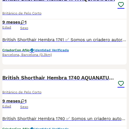
Británico de Pelo Corto
9 meses
1
Edad
Sexo
British Shorthair Hembra 1741 ✅ Somos un criadero autorizado y certificado por la Generalitat de Catalunya bajo el número de Núcleo Zoológico G25/00314. PARA MÁS INFORMACIÓN: ☎️ 933095977 📱 685878504 / 674320847 💻 Más fotos y vídeos en nuestra web www.aquanatura.es 🚙 Hacemos envíos 📌 Calle Roger de Flor 45, muy cerca del Arc de Triomf de Barcelona, de Lunes a Sábados. Se entregan con sus vacunas, desparasitados interna y externamente, con microchip y su registro, cartilla sanitaria y contrato de garantías, documentación legal y factura. AQUANATURA
Criador
Con Afijo
Identidad Verificada
Barcelona
,
Barcelona
(0.3km)
8
British Shorthair Hembra 1740 AQUANATURA
Británico de Pelo Corto
9 meses
1
Edad
Sexo
British Shorthair Hembra 1740 ✅ Somos un criadero autorizado y certificado por la Generalitat de Catalunya bajo el número de Núcleo Zoológico G25/00314. PARA MÁS INFORMACIÓN: ☎️ 933095977 📱 685878504 / 674320847 💻 Más fotos y vídeos en nuestra web www.aquanatura.es 🚙 Hacemos envíos 📌 Calle Roger de Flor 45, muy cerca del Arc de Triomf de Barcelona, de Lunes a Sábados. Se entregan con sus vacunas, desparasitados interna y externamente, con microchip y su registro, cartilla sanitaria y contrato de garantías, documentación legal y factura. AQUANATURA