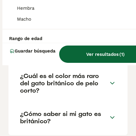
salud y el bienestar de los animales.
Hembra
Informarse bien y comparar opciones antes
de comprometerse siempre es la mejor
Macho
decisión.
Rango de edad
¿Qué precio tiene un gato
Guardar búsqueda
británico?
Ver resultados
(
1
)
¿Cuál es el color más raro
del gato británico de pelo
corto?
¿Cómo saber si mi gato es
británico?