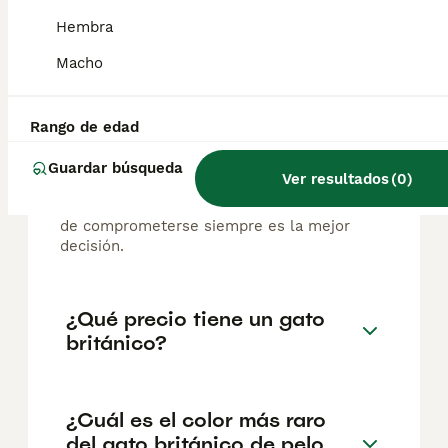
¿Cuánto cuestan los gatos
Hembra
British Shorthair azules?
Macho
El coste de adquisición de esta raza puede
variar según factores como el pedigrí, la
reputación del criador y la ubicación
Rango de edad
geográfica. Es fundamental acudir a
criadores responsables que garanticen la
Guardar búsqueda
Ver resultados
(
0
)
salud y el bienestar de los animales.
Informarse bien y comparar opciones antes
de comprometerse siempre es la mejor
decisión.
¿Qué precio tiene un gato
británico?
¿Cuál es el color más raro
del gato británico de pelo