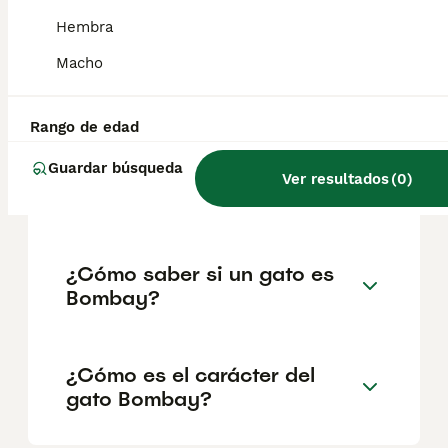
geográfica. Es fundamental acudir a
criadores responsables que garanticen la
Hembra
salud y el bienestar de los animales.
Informarse bien y comparar opciones antes
Macho
de comprometerse siempre es la mejor
decisión.
Rango de edad
Guardar búsqueda
¿Qué significa tener un gato
Ver resultados
(
0
)
Bombay?
¿Cómo saber si un gato es
Bombay?
¿Cómo es el carácter del
gato Bombay?