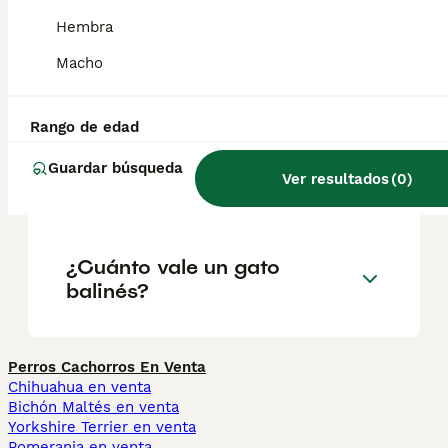
presentar mechones.
Hembra
Macho
¿Qué significa balinés?
Rango de edad
¿Cuál es la diferencia entre
Guardar búsqueda
Ver resultados
(
0
)
balinés e indonesio?
¿Cuánto vale un gato
balinés?
Perros Cachorros En Venta
Chihuahua en venta
Bichón Maltés en venta
Yorkshire Terrier en venta
Pomerania en venta