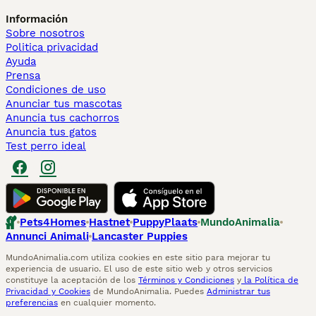
Información
Sobre nosotros
Politica privacidad
Ayuda
Prensa
Condiciones de uso
Anunciar tus mascotas
Anuncia tus cachorros
Anuncia tus gatos
Test perro ideal
Pets4Homes
Hastnet
PuppyPlaats
MundoAnimalia
Annunci Animali
Lancaster Puppies
MundoAnimalia.com utiliza cookies en este sitio para mejorar tu
experiencia de usuario. El uso de este sitio web y otros servicios
constituye la aceptación de los
Términos y Condiciones
y
la Política de
Privacidad y Cookies
de MundoAnimalia. Puedes
Administrar tus
preferencias
en cualquier momento.