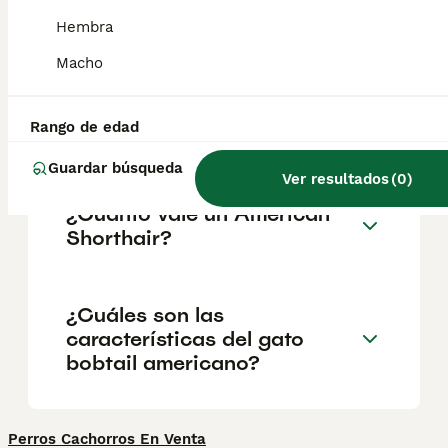
muy adecuado para la vida en familia. Se
trata de un gato paciente y tolerante, ideal
Hembra
para familias con niños.
Macho
¿Son raros los bobtails
Rango de edad
americanos?
Guardar búsqueda
Ver resultados
(
0
)
¿Cuánto vale un American
Shorthair?
¿Cuáles son las
características del gato
bobtail americano?
Perros Cachorros En Venta