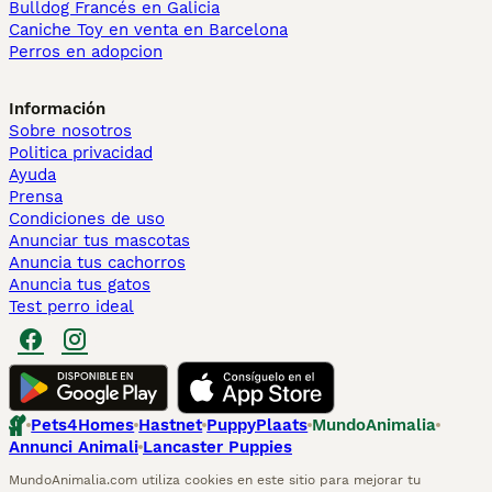
Bulldog Francés en Galicia
Caniche Toy en venta en Barcelona
Perros en adopcion
Información
Sobre nosotros
Politica privacidad
Ayuda
Prensa
Condiciones de uso
Anunciar tus mascotas
Anuncia tus cachorros
Anuncia tus gatos
Test perro ideal
Pets4Homes
Hastnet
PuppyPlaats
MundoAnimalia
Annunci Animali
Lancaster Puppies
MundoAnimalia.com utiliza cookies en este sitio para mejorar tu