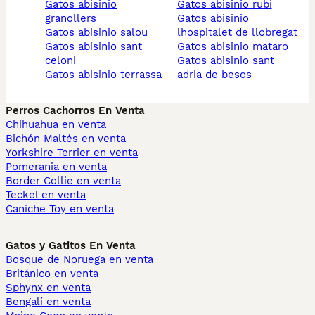
gatos abisinio
gatos abisinio rubi
granollers
gatos abisinio
gatos abisinio salou
lhospitalet de llobregat
gatos abisinio sant
gatos abisinio mataro
celoni
gatos abisinio sant
gatos abisinio terrassa
adria de besos
Perros Cachorros En Venta
Chihuahua en venta
Bichón Maltés en venta
Yorkshire Terrier en venta
Pomerania en venta
Border Collie en venta
Teckel en venta
Caniche Toy en venta
Gatos y Gatitos En Venta
Bosque de Noruega en venta
Británico en venta
Sphynx en venta
Bengalí en venta