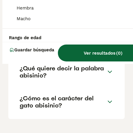
cuneiforme redondeada, con pequeños
Hembra
mechones en las puntas de las orejas y ojos
grandes y almendrados.
Macho
¿Cuánto cuesta el gato
Rango de edad
abisinio?
Guardar búsqueda
Ver resultados
(
0
)
¿Qué quiere decir la palabra
abisinio?
¿Cómo es el carácter del
gato abisinio?