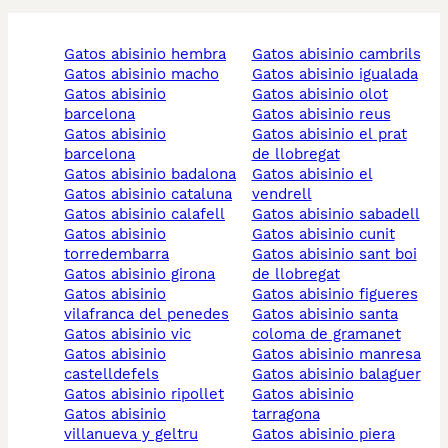
gatos abisinio hembra
gatos abisinio cambrils
gatos abisinio macho
gatos abisinio igualada
gatos abisinio
gatos abisinio olot
barcelona
gatos abisinio reus
gatos abisinio
gatos abisinio el prat
barcelona
de llobregat
gatos abisinio badalona
gatos abisinio el
gatos abisinio cataluna
vendrell
gatos abisinio calafell
gatos abisinio sabadell
gatos abisinio
gatos abisinio cunit
torredembarra
gatos abisinio sant boi
gatos abisinio girona
de llobregat
gatos abisinio
gatos abisinio figueres
vilafranca del penedes
gatos abisinio santa
gatos abisinio vic
coloma de gramanet
gatos abisinio
gatos abisinio manresa
castelldefels
gatos abisinio balaguer
gatos abisinio ripollet
gatos abisinio
gatos abisinio
tarragona
villanueva y geltru
gatos abisinio piera