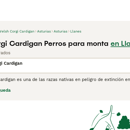
Welsh Corgi Cardigan
Asturias
Asturias
Llanes
gi Cardigan Perros para monta
en Ll
rados
i Cardigan
ardigan es una de las razas nativas en peligro de extinción 
strados en el Kennel Club o la Real Sociedad Canina de Españ
queda
o iguales que el Welsh Corgi Pembroke, pero en la década de
ina de consejos de compra de Welsh Corgi Cardigan
para obte