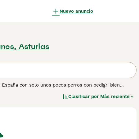
Nuevo anuncio
anes, Asturias
en España con solo unos pocos perros con pedigrí bien
a cada año. Son adorables perritos que alguna vez fueron
Clasificar por
Más reciente
 1930, el KC los reconoció como razas separadas.
ner información sobre esta raza de perro.