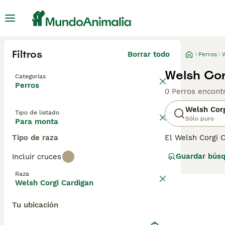
Filtros
Borrar todo
Perros
Welsh Cor
Categorías
Perros
0 Perros encont
Welsh Corg
Tipo de listado
Sólo puro
Para monta
Tipo de raza
El Welsh Corgi C
educados y regi
Guardar bús
Incluir cruces
reconocidos com
Raza
Lee nuestra
pág
Welsh Corgi Cardigan
Tu ubicación