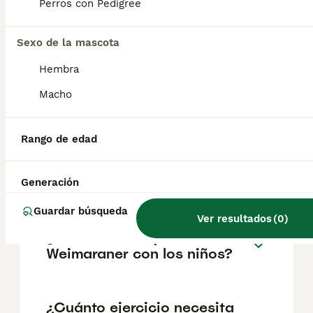
pueden variar según factores como el
Perros con Pedigree
pedigrí, la reputación del criador y la
ubicación.
Sexo de la mascota
Hembra
¿Es un Weimaraner un buen
perro de casa?
Macho
Rango de edad
¿Cuáles son las ventajas y
desventajas del
Weimaraner?
Generación
Guardar búsqueda
Ver resultados
(
0
)
¿Cómo son los perros
Weimaraner con los niños?
¿Cuánto ejercicio necesita