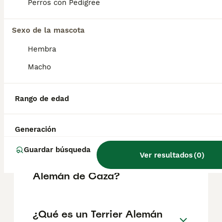
perros de confianza, serviciales, intrépidos,
Perros con Pedigree
tenaces y llenos de energía. Los Jagd
Terrier, compactos y bien proporcionados,
son animales sociables y obedientes; no son
Sexo de la mascota
agresivos ni asustadizos.
Hembra
Macho
¿Qué cazan los terriers?
Rango de edad
¿Qué razas de perros son
especiales para la caza?
Generación
Guardar búsqueda
Ver resultados
(
0
)
¿Cuánto vale un Terrier
Alemán de Caza?
¿Qué es un Terrier Alemán