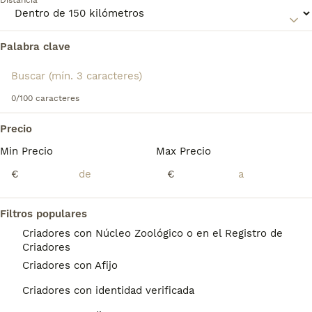
Distancia
para obtener información sobre esta raza de perro.
Palabra clave
Encontramos 0 Terranova Perros para monta
en Cáceres, Cáceres.
Si deseas exactamente esta búsqueda guarda tu 
búsqueda y espera el resultado perfecto:
0/100 caracteres
Guardar búsqueda
Precio
Min Precio
Max Precio
Preguntas frecuentes
€
€
Filtros populares
¿Cuánto cuesta un cachorro
Criadores con Núcleo Zoológico o en el Registro de
de Terranova?
Criadores
Criadores con Afijo
El coste medio de un cachorro de Terranova
en España es de aproximadamente 972€,
Criadores con identidad verificada
aunque los precios pueden variar según