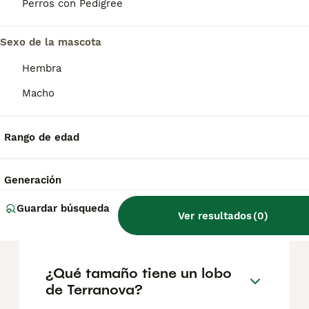
factores como el pedigrí, la reputación del
Perros con Pedigree
criador y la ubicación.
Sexo de la mascota
¿Cómo son los cachorros de
Hembra
Terranova?
Macho
¿Cuánto come un Terranova
Rango de edad
cachorro?
Generación
¿Cuál es el significado de
Guardar búsqueda
Ver resultados
(
0
)
Terranova?
¿Qué tamaño tiene un lobo
de Terranova?