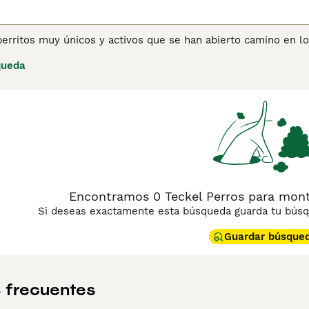
perritos muy únicos y activos que se han abierto camino en l
España como en otras partes del mundo. Aunque son pequeño
queda
briendo el mundo y felizmente hará tanto ejercicio como su d
ara cazar conejos, tejones y animales heridos. No hay nada qu
ateando, pero son igual de felices acurrucándose junto a su d
eales y les encanta ser parte de un hogar.
ina de consejos de compra de Teckel
para obtener información
Encontramos 0 Teckel Perros para mont
Si deseas exactamente esta búsqueda guarda tu búsqu
Guardar búsque
 frecuentes