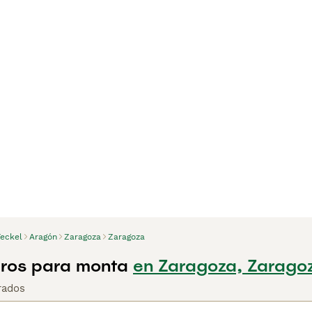
Teckel
Aragón
Zaragoza
Zaragoza
rros para monta
en Zaragoza, Zarago
rados