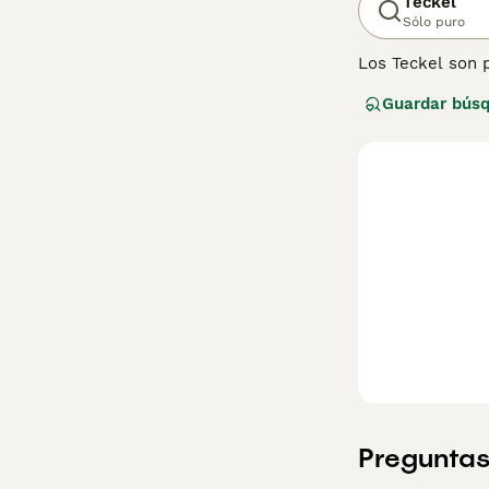
Teckel
Sólo puro
Los Teckel son 
años, tanto en 
Guardar bús
jugando y descu
fueron criados p
restreando y olf
inteligentes y l
Lee nuestra
pág
Preguntas