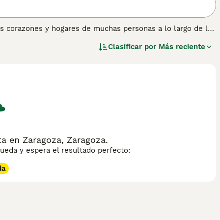
os corazones y hogares de muchas personas a lo largo de los
s en estatura, un Teckel está normalmente muy ocupado
Clasificar por
Más reciente
ueño le permita. La raza se originó en Alemania, donde
e a estos perros les guste más que estar en el exterior,
ueño en el sofá al final del día. Los Teckel son compañeros
 sobre esta raza de perro.
a en Zaragoza, Zaragoza.
eda y espera el resultado perfecto:
da