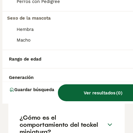
según factores como el pedigrí, la
Perros con Pedigree
reputación del criador y la ubicación.
Sexo de la mascota
¿Cuántos años dura un
Hembra
teckel miniatura?
Macho
¿Cuál es la raza de teckel
Rango de edad
más pequeña?
Generación
¿Cuánto duerme un teckel
Guardar búsqueda
Ver resultados
(
0
)
mini?
¿Cómo es el
comportamiento del teckel
miniatura?