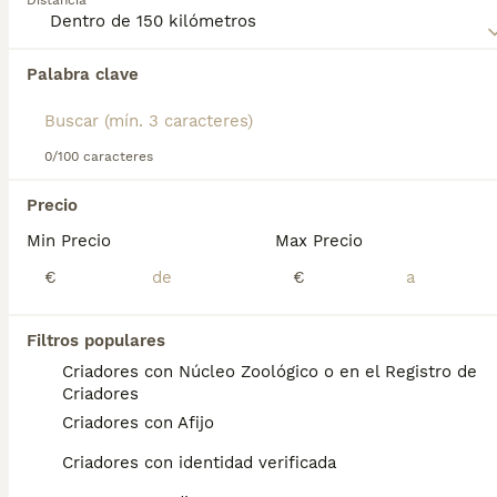
Distancia
Lee nuestra
página de consejos de compra de Spitz
Japonés
para obtener información sobre esta raza de
perro.
Palabra clave
Encontramos 0 Spitz Japonés Perros para
monta en Alicante, Alicante.
Si deseas exactamente esta búsqueda guarda tu 
búsqueda y espera el resultado perfecto:
0/100 caracteres
Guardar búsqueda
Precio
Min Precio
Max Precio
Preguntas frecuentes
€
€
Filtros populares
¿Qué tipo de perro es un
Criadores con Núcleo Zoológico o en el Registro de
Spitz Japonés?
Criadores
Criadores con Afijo
El Spitz Japonés (日本スピッツ Nihon
Supittsu) es una raza canina de tipo spitz,
Criadores con identidad verificada
originaria de Japón. La raza es reconocida