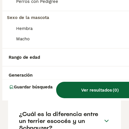
según factores como el pedigrí, la
Perros con Pedigree
reputación del criador y la ubicación.
Sexo de la mascota
¿Cuántos cachorros puede
Hembra
tener un schnauzer gigante?
Macho
¿Cuánto puede vivir un
Rango de edad
Schnauzer?
Generación
¿Cuándo deja de crecer un
Guardar búsqueda
Ver resultados
(
0
)
schnauzer gigante?
¿Cuál es la diferencia entre
un terrier escocés y un
Schnauzer?