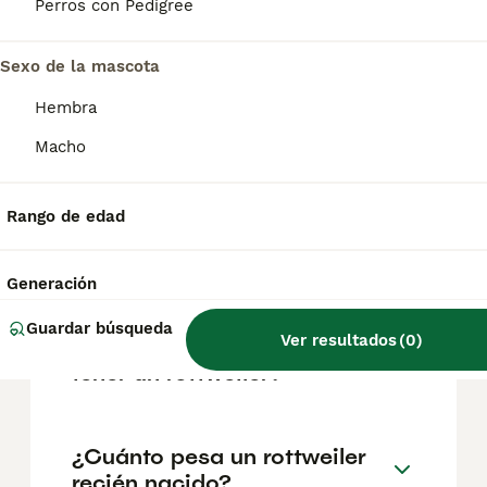
factores como el pedigrí, la reputación del
Perros con Pedigree
criador y la ubicación.
Sexo de la mascota
¿Cómo saber si un cachorro
Hembra
de rottweiler es puro?
Macho
¿Cómo educar a un
Rango de edad
rottweiler para que no sea
agresivo?
Generación
Guardar búsqueda
Ver resultados
(
0
)
¿Cuáles son las ventajas de
tener un rottweiler?
¿Cuánto pesa un rottweiler
recién nacido?