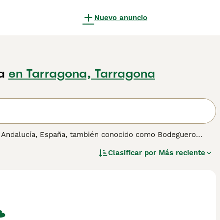
Nuevo anuncio
a
en Tarragona, Tarragona
de Andalucía, España, también conocido como Bodeguero
 viñedos, este perro es rápido, valiente y muy inteligente.
Clasificar por
Más reciente
 lo que lo convierte en un excelente compañero para
ose bien tanto a la vida en el campo como en la ciudad,