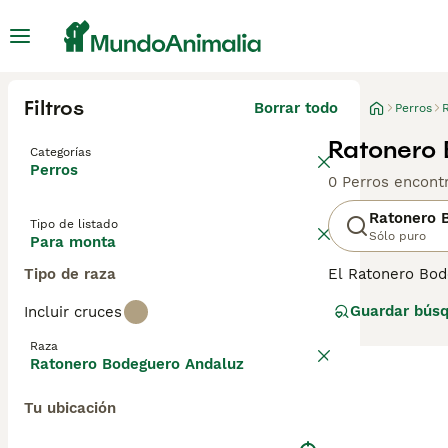
Filtros
Borrar todo
Perros
Ratonero 
Categorías
Perros
0 Perros encont
Ratonero 
Tipo de listado
Sólo puro
Para monta
Tipo de raza
El Ratonero Bod
Andaluz o simple
Guardar bús
Incluir cruces
De tamaño media
familias activas
Raza
siempre que reci
Ratonero Bodeguero Andaluz
Tu ubicación