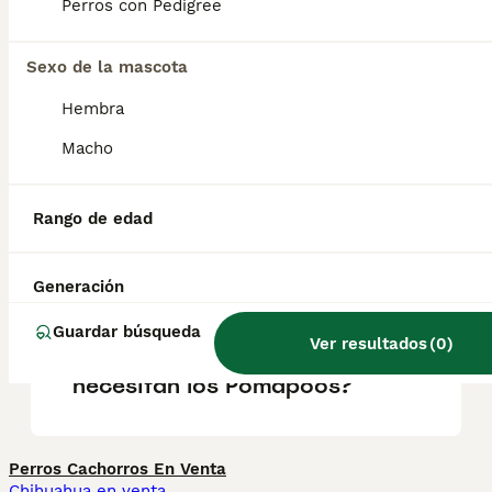
Perros con Pedigree
Caniche. Son perros leales, amigables e
inteligentes, ideales para familias y
personas que buscan un compañero
Sexo de la mascota
afectuoso y adaptable.
Hembra
Macho
¿Cuánto cuesta un perro
Pomapoo?
Rango de edad
¿Cómo son los pomapoos?
Generación
Guardar búsqueda
Ver resultados
(
0
)
¿Qué cuidados especiales
necesitan los Pomapoos?
Perros Cachorros En Venta
Chihuahua en venta