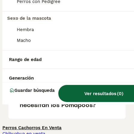
Perros con Pedigree
Caniche. Son perros leales, amigables e
inteligentes, ideales para familias y
personas que buscan un compañero
Sexo de la mascota
afectuoso y adaptable.
Hembra
Macho
¿Cuánto cuesta un perro
Pomapoo?
Rango de edad
¿Cómo son los pomapoos?
Generación
Guardar búsqueda
Ver resultados
(
0
)
¿Qué cuidados especiales
necesitan los Pomapoos?
Perros Cachorros En Venta
Chihuahua en venta