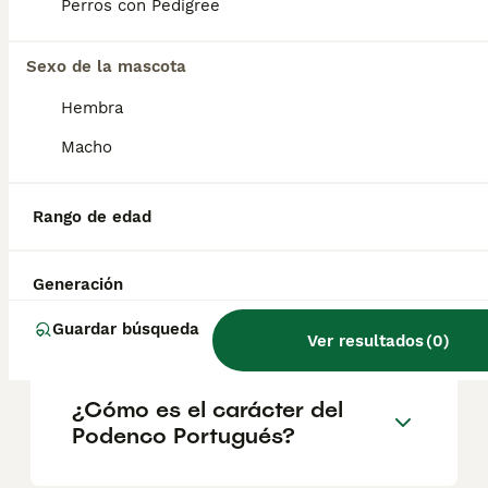
la caza como para la vida familiar.
Perros con Pedigree
Sexo de la mascota
¿Son los podencos
portugueses buenos perros?
Hembra
Macho
¿Por qué mi perro tiene el
pelo aspero?
Rango de edad
Generación
¿Cuánto vale un Podenco
Portugués?
Guardar búsqueda
Ver resultados
(
0
)
¿Cómo es el carácter del
Podenco Portugués?