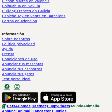
Bichón Maltés en València
Chihuahua en Sevilla
Bulldog Francés en Galicia
Caniche Toy en venta en Barcelona
Perros en adopcion
Información
Sobre nosotros
Politica privacidad
Ayuda
Prensa
Condiciones de uso
Anunciar tus mascotas
Anuncia tus cachorros
Anuncia tus gatos
Test perro ideal
Pets4Homes
Hastnet
PuppyPlaats
MundoAnimalia
Annunci Animali
Lancaster Puppies