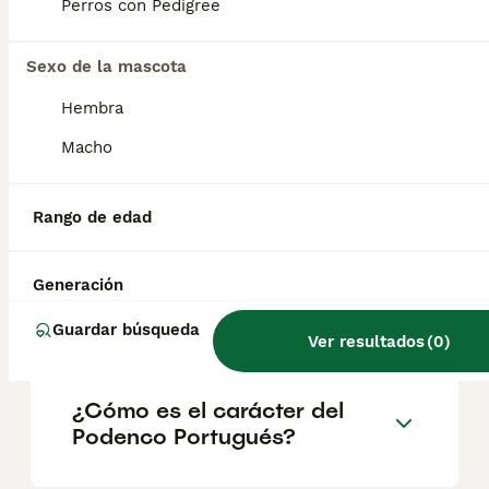
la caza como para la vida familiar.
Perros con Pedigree
Sexo de la mascota
¿Son los podencos
portugueses buenos perros?
Hembra
Macho
¿Por qué mi perro tiene el
pelo aspero?
Rango de edad
Generación
¿Cuánto vale un Podenco
Portugués?
Guardar búsqueda
Ver resultados
(
0
)
¿Cómo es el carácter del
Podenco Portugués?