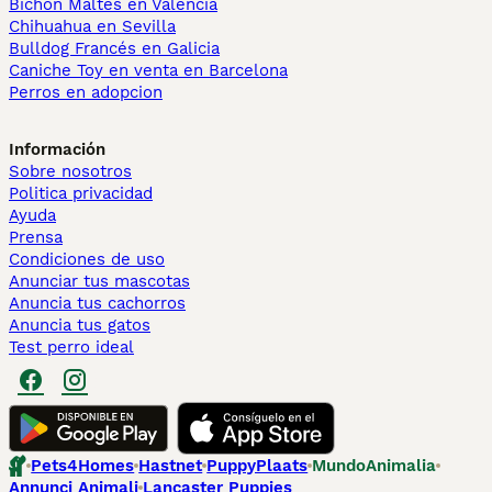
Bichón Maltés en València
Chihuahua en Sevilla
Bulldog Francés en Galicia
Caniche Toy en venta en Barcelona
Perros en adopcion
Información
Sobre nosotros
Politica privacidad
Ayuda
Prensa
Condiciones de uso
Anunciar tus mascotas
Anuncia tus cachorros
Anuncia tus gatos
Test perro ideal
Pets4Homes
Hastnet
PuppyPlaats
MundoAnimalia
Annunci Animali
Lancaster Puppies