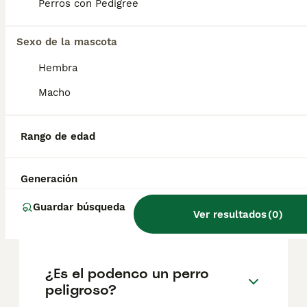
geográfica. Es fundamental acudir a
Perros con Pedigree
criadores responsables que garanticen la
salud y el bienestar de los animales.
Informarse bien y comparar opciones antes
Sexo de la mascota
de comprometerse siempre es la mejor
Hembra
decisión.
Macho
¿Cómo es el carácter del
Podenco ibicenco?
Rango de edad
Generación
¿Son los podencos
ibicencos buenos perros de
Guardar búsqueda
Ver resultados
(
0
)
familia?
¿Es el podenco un perro
peligroso?