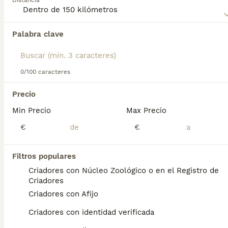
Distancia
Lee nuestra
página de consejos de comprar de Podenco
Ibicenco
para obtener información sobre esta raza de
Palabra clave
Encontramos 0 Podenco Ibicenco Perros para
perro.
monta en Llanes, Asturias.
Si deseas exactamente esta búsqueda guarda tu 
búsqueda y espera el resultado perfecto:
0/100 caracteres
Guardar búsqueda
Precio
Min Precio
Max Precio
Preguntas frecuentes
€
€
Filtros populares
¿Qué precio tiene un
Criadores con Núcleo Zoológico o en el Registro de
podenco ibicenco?
Criadores
Criadores con Afijo
El coste de adquisición de esta raza puede
variar según factores como el pedigrí, la
Criadores con identidad verificada
reputación del criador y la ubicación