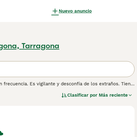
Nuevo anuncio
gona, Tarragona
on frecuencia. Es vigilante y desconfía de los extraños. Tiene
página de consejos sobre el Pinscher Austriaco
para más
Clasificar por
Más reciente