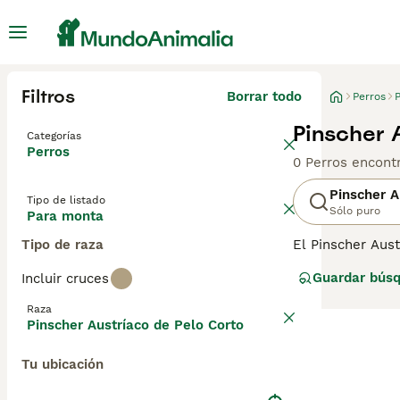
Filtros
Borrar todo
Perros
P
Pinscher 
Categorías
Perros
0 Perros encont
Pinscher A
Tipo de listado
Sólo puro
Para monta
Tipo de raza
El Pinscher Aust
un buen instinto
Guardar bús
Incluir cruces
información sobr
Raza
Pinscher Austríaco de Pelo Corto
Tu ubicación