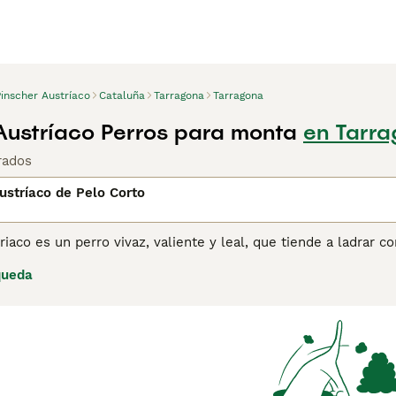
inscher Austríaco
Cataluña
Tarragona
Tarragona
Austríaco Perros para monta
en Tarra
rados
ustríaco de Pelo Corto
riaco es un perro vivaz, valiente y leal, que tiende a ladrar c
 de vigilancia como antiguo perro de finca. Consulta
nuestra 
queda
e esta raza.