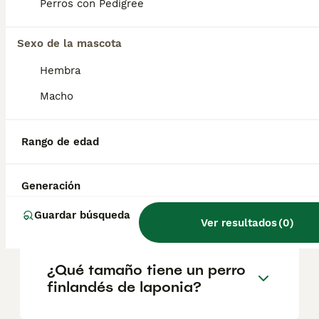
Lapones para el pastoreo de renos, la caza y
Perros con Pedigree
como perro guardián. Su versatilidad y
capacidad de adaptación le permitieron
desempeñar múltiples roles en la vida de
Sexo de la mascota
los Lapones.
Hembra
Macho
¿Cuánto cuesta un cachorro
de perro lapón finlandés?
Rango de edad
¿Los perros lapones suecos
Generación
son buenos perros de
familia?
Guardar búsqueda
Ver resultados
(
0
)
¿Qué tamaño tiene un perro
finlandés de laponia?