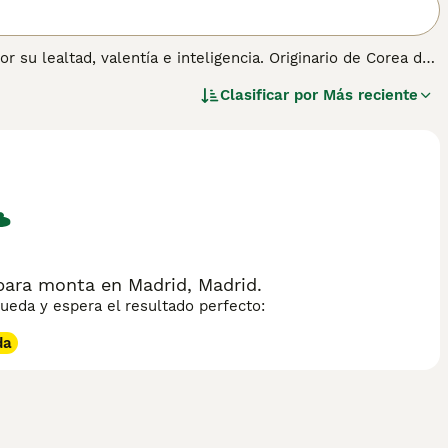
su lealtad, valentía e inteligencia. Originario de Corea del
do, negro, amarillo y rojo. Los Jindos tienen una estructura
Clasificar por
Más reciente
chos, ideales para agilidad, caza y trabajo de guardia.
s, requiriendo ejercicios vigorosos diarios. Su limpieza y
reciada. Son conocidos por formar un vínculo fuerte con su
 naturaleza independiente puede requerir un área cercada
Perro Jindo Coreano
para obtener información sobre esta
para monta en Madrid, Madrid.
eda y espera el resultado perfecto:
da