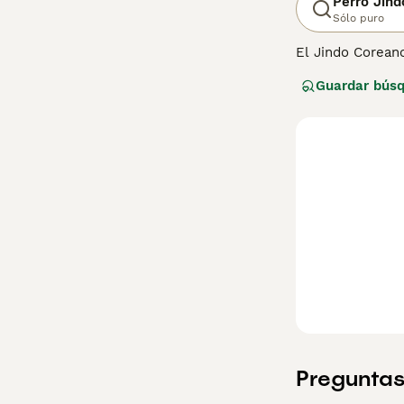
Perro Jin
Sólo puro
El Jindo Coreano
Sur, tiene un pe
Guardar bús
muscular distint
Tienen un agudo 
facilidad para 
manejador princ
segura, o podrí
raza de perro.
Preguntas