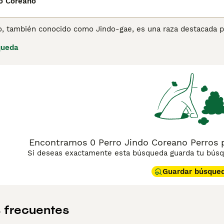
do Coreano
, también conocido como Jindo-gae, es una raza destacada por 
laje doble en colores sólidos o mezclados como blanco, atigra
queda
iva, siendo las hembras generalmente más pequeñas que los ma
sentido de la dirección y son saltadores y corredores naturale
el entrenamiento hacen del Jindo Coreano una mascota muy ap
ipal, demostrando una fidelidad excepcional. Sin embargo, su
an aventurarse. Lee nuestra página de consejos de compra de
Encontramos 0 Perro Jindo Coreano Perros 
Si deseas exactamente esta búsqueda guarda tu búsqu
Guardar búsque
 frecuentes