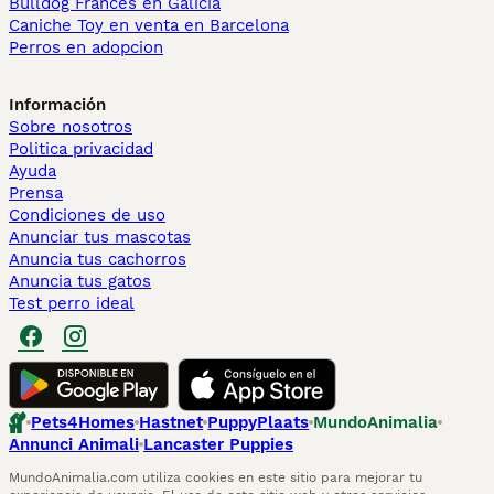
Bulldog Francés en Galicia
Caniche Toy en venta en Barcelona
Perros en adopcion
Información
Sobre nosotros
Politica privacidad
Ayuda
Prensa
Condiciones de uso
Anunciar tus mascotas
Anuncia tus cachorros
Anuncia tus gatos
Test perro ideal
Pets4Homes
Hastnet
PuppyPlaats
MundoAnimalia
Annunci Animali
Lancaster Puppies
MundoAnimalia.com utiliza cookies en este sitio para mejorar tu