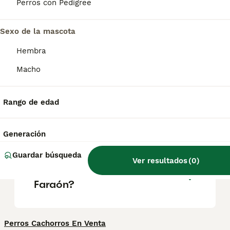
representaciones del dios egipcio Anubis.
Perros con Pedigree
Tiene en común con él las grandes orejas
erguidas, el cuello largo y la constitución
esbelta de tipo lebrel.
Sexo de la mascota
Hembra
¿Cómo se llama el perro
Macho
faraón?
Rango de edad
¿Cuánto cuesta el perro del
faraón?
Generación
Guardar búsqueda
Ver resultados
(
0
)
¿Qué raza es el Perro del
Faraón?
Perros Cachorros En Venta