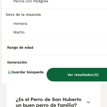
cabezota. Necesita una familia paciente y
Perros con Pedigree
responsable, dispuesta a satisfacer sus
necesidades.
Sexo de la mascota
Hembra
¿Cuánto cuesta un perro de
San Huberto?
Macho
Rango de edad
¿Se han extinguido los
perros de San Huberto?
Generación
Guardar búsqueda
¿Qué raza es el perro de San
Ver resultados
(
0
)
Huberto?
¿Es el Perro de San Huberto
un buen perro de familia?