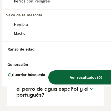
perro guardián para su hogar y, aunque
Perros con Pedigree
tiende a ser muy terco si no se le motiva
correctamente, suele obedecer fácilmente a
sus seres queridos.
Sexo de la mascota
Hembra
¿Cuánto cuesta un perro de
Macho
agua portugués?
Rango de edad
¿El perro de agua portugués
ladra mucho?
Generación
Guardar búsqueda
Ver resultados
(
0
)
¿Qué diferencias hay entre
el perro de agua español y el
portugués?