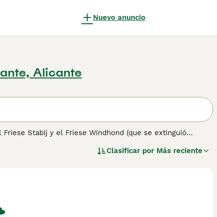
Nuevo anuncio
cante, Alicante
 Friese Stabij y el Friese Windhond (que se extinguió
os. En el pasado, se encontraba principalmente en la región
Clasificar por
Más reciente
dores, quienes lo llevaban a cazar (nutrias y comadrejas) y
a de consejos sobre el Wetterhoun
para más información