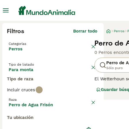
Filtros
Borrar todo
Perros
Perro de 
Categorías
Perros
0 Perros encont
Perro de A
Tipo de listado
Sólo puro
Para monta
Tipo de raza
El Wetterhoun se
alrededor de 194
Guardar bús
Incluir cruces
de los lagos fri
también lo utili
Raza
sobre esta raza.
Perro de Agua Frisón
Tu ubicación