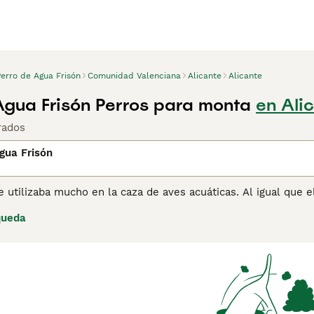
Perro de Agua Frisón
Comunidad Valenciana
Alicante
Alicante
Agua Frisón Perros para monta
en Ali
rados
gua Frisón
 utilizaba mucho en la caza de aves acuáticas. Al igual que el
0), proviene de Frisia, donde ha estado presente durante sigl
queda
sones. El Wetterhoun era el perro de los agricultores y trabaja
zaban como perro guardián y de finca. Consulta
nuestra págin