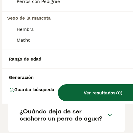
geográfica. Es fundamental acudir a
Perros con Pedigree
criadores responsables que garanticen la
salud y el bienestar de los animales.
Informarse bien y comparar opciones antes
Sexo de la mascota
de comprometerse siempre es la mejor
Hembra
decisión.
Macho
¿Cuál es la mejor raza de
perro de agua?
Rango de edad
Generación
¿Cómo es el carácter de un
perro de agua?
Guardar búsqueda
Ver resultados
(
0
)
¿Cuándo deja de ser
cachorro un perro de agua?