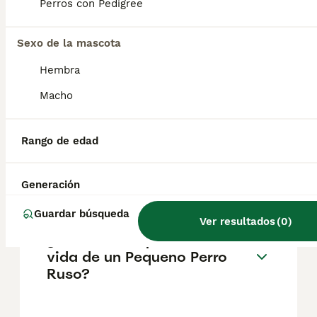
pueden variar según factores como el
Perros con Pedigree
pedigrí, la reputación del criador y la
ubicación.
Sexo de la mascota
Hembra
¿Cómo es el carácter de
Pequeno Perro Ruso?
Macho
Rango de edad
¿Cuáles son las ventajas y
desventajas de la raza
Pequeno Perro Ruso?
Generación
Guardar búsqueda
Ver resultados
(
0
)
¿Cuál es la esperanza de
vida de un Pequeno Perro
Ruso?