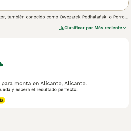
ector, también conocido como Owczarek Podhalański o Perro
o fue criado para proteger el ganado de los depredadores. De
Clasificar por
Más reciente
areas de guardia. A pesar de su naturaleza protectora, es
compañero, especialmente en áreas rurales.
para monta en Alicante, Alicante.
eda y espera el resultado perfecto:
da