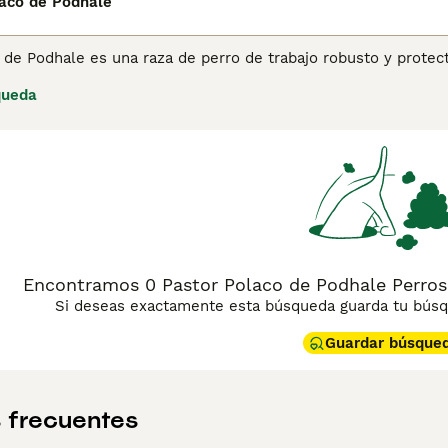
laco de Podhale
o de Podhale es una raza de perro de trabajo robusto y prot
riginario de las montañas de los Tatras en Polonia, este perr
queda
laje blanco, es un perro fuerte, leal y vigilante, ideal para t
librado con su familia, lo que lo convierte en un excelente 
Encontramos 0 Pastor Polaco de Podhale Perros 
Si deseas exactamente esta búsqueda guarda tu búsqu
Guardar búsque
 frecuentes