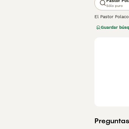
Pastor Po
Sólo puro
El Pastor Polac
de los Tatras. O
Guardar bús
gran tamaño y pe
afectuoso y equi
Preguntas