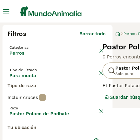
Filtros
Borrar todo
Perros
Pastor Po
Categorías
Perros
0 Perros encont
Pastor Po
Tipo de listado
Sólo puro
Para monta
Tipo de raza
El Pastor Polac
de los Tatras. O
Guardar bús
Incluir cruces
gran tamaño y pe
afectuoso y equi
Raza
Pastor Polaco de Podhale
Tu ubicación