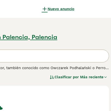
Nuevo anuncio
 Palencia, Palencia
ector, también conocido como Owczarek Podhalański o Perro
o fue criado para proteger el ganado de los depredadores. De
Clasificar por
Más reciente
areas de guardia. A pesar de su naturaleza protectora, es
compañero, especialmente en áreas rurales.