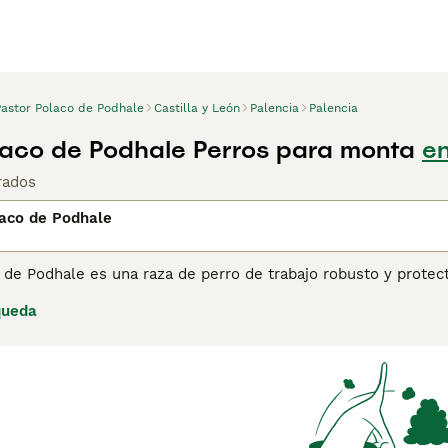
Pastor Polaco de Podhale
Castilla y León
Palencia
Palencia
laco de Podhale Perros para monta
en
rados
laco de Podhale
o de Podhale es una raza de perro de trabajo robusto y prot
riginario de las montañas de los Tatras en Polonia, este perr
queda
laje blanco, es un perro fuerte, leal y vigilante, ideal para t
librado con su familia, lo que lo convierte en un excelente 