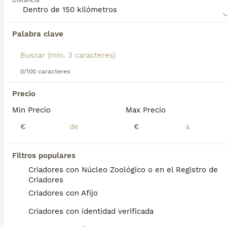
Distancia
Anatolia
para obtener información sobre esta raza de
perro.
Palabra clave
Encontramos 0 Pastor de Anatolia Perros
para monta en Llanes, Asturias.
Si deseas exactamente esta búsqueda guarda tu 
búsqueda y espera el resultado perfecto:
0/100 caracteres
Guardar búsqueda
Precio
Min Precio
Max Precio
Preguntas frecuentes
€
€
Filtros populares
¿Cuánto cuesta un cachorro
Criadores con Núcleo Zoológico o en el Registro de
de Pastor De Anatolia?
Criadores
Criadores con Afijo
El coste medio de un cachorro de Pastor De
Anatolia en España es de aproximadamente
Criadores con identidad verificada
700€, aunque los precios pueden variar