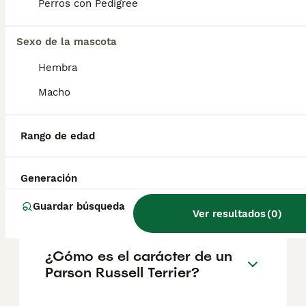
geográfica. Es fundamental acudir a
Perros con Pedigree
criadores responsables que garanticen la
salud y el bienestar de los animales.
Informarse bien y comparar opciones antes
Sexo de la mascota
de comprometerse siempre es la mejor
Hembra
decisión.
Macho
¿Es el terrier Parson Russell
una buena mascota?
Rango de edad
Generación
¿Diferencias entre Jack
Russell y Parson Russell?
Guardar búsqueda
Ver resultados
(
0
)
¿Cómo es el carácter de un
Parson Russell Terrier?