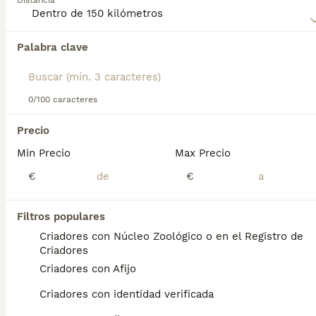
Distancia
inteligencia.
Lee nuestra
página de consejos de compra de Papillon
Palabra clave
Encontramos 0 Papillon Perros para monta
para obtener información sobre esta raza de perro.
en Costitx, Islas Baleares.
Si deseas exactamente esta búsqueda guarda tu 
búsqueda y espera el resultado perfecto:
0/100 caracteres
Guardar búsqueda
Precio
Min Precio
Max Precio
Preguntas frecuentes
€
€
Filtros populares
¿Cuánto cuestan los
Criadores con Núcleo Zoológico o en el Registro de
cachorros de papillon?
Criadores
Criadores con Afijo
El coste de adquisición de esta raza puede
variar según factores como el pedigrí, la
Criadores con identidad verificada
reputación del criador y la ubicación