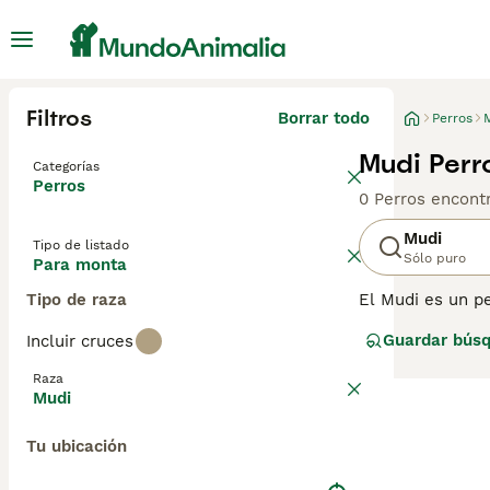
Filtros
Borrar todo
Perros
Mudi Perr
Categorías
Perros
0 Perros encont
Mudi
Tipo de listado
Sólo puro
Para monta
Tipo de raza
El Mudi es un pe
El Mudi es fácil
Guardar bús
Incluir cruces
adecuada como pe
Consulta
nuestr
Raza
Mudi
Tu ubicación