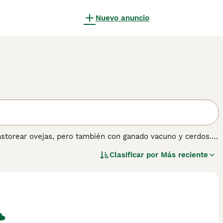
Nuevo anuncio
pastorear ovejas, pero también con ganado vacuno y cerdos.
z y una considerable necesidad de ejercicio. La raza es
Clasificar por
Más reciente
bién se utiliza con éxito en competencias de agility.
ión sobre esta raza.