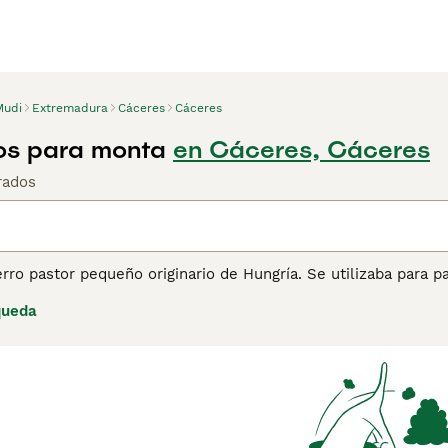
Mudi
Extremadura
Cáceres
Cáceres
os para monta
en Cáceres, Cáceres
rados
rro pastor pequeño originario de Hungría. Se utilizaba para 
 de entrenar y bastante independiente. Tiene un carácter viva
queda
rro de compañía para dueños activos y, en la actualidad, tam
a página de consejos sobre el Mudi
para obtener más informac