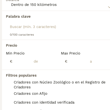
Distancia
preescolar.
Palabra clave
Encontramos 0 Morkie Perros para monta en
Sant Antoni de Portmany, Islas Baleares.
Si deseas exactamente esta búsqueda guarda tu 
búsqueda y espera el resultado perfecto:
0/100 caracteres
Guardar búsqueda
Precio
Min Precio
Max Precio
Preguntas frecuentes
€
€
Filtros populares
¿Cuánto vale un perro
Criadores con Núcleo Zoológico o en el Registro de
morkie?
Criadores
Criadores con Afijo
El coste de adquisición de esta raza puede
variar según factores como el pedigrí, la
Criadores con identidad verificada
reputación del criador y la ubicación