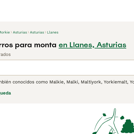
Morkie
Asturias
Asturias
Llanes
rros para monta
en Llanes, Asturias
rados
bién conocidos como Malkie, Malki, Maltiyork, Yorkiemalt, Yo
 juguete que se desarrolló en Canadá y los Estados Unidos e
queda
tienen grandes personalidades y prosperan en la compañía h
yores de la edad preescolar.