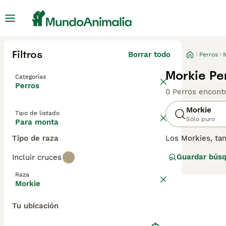
Filtros
Borrar todo
Perros
Morkie Pe
Categorías
Perros
0 Perros encont
Morkie
Tipo de listado
Sólo puro
Para monta
Tipo de raza
Los Morkies, tam
Son una raza de
Guardar bús
Incluir cruces
estatura, pero 
los niños son ma
Raza
Morkie
Tu ubicación