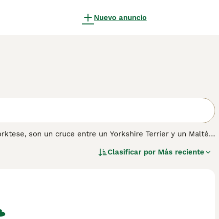
Nuevo anuncio
rktese, son un cruce entre un Yorkshire Terrier y un Maltés.
n la década de 1990. Los Morkies pueden ser pequeños en
Clasificar por
Más reciente
umana. Sin embargo, son más adecuados para hogares donde