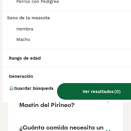
(leonés o español, de los pirineos, gos de
Perros con Pedigree
muntanya dels pirineus o can de castro
laboreiro), no son animales potencialmente
peligrosos.
Sexo de la mascota
Hembra
¿Cuánto cuesta un cachorro
Macho
de mastín?
Rango de edad
¿Cuántas veces tiene que
comer un mastín?
Generación
Guardar búsqueda
Ver resultados
(
0
)
¿Cómo es el carácter del
Mastín del Pirineo?
¿Cuánta comida necesita un