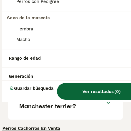
cualidades de los terriers: es muy fiel a sus
Perros con Pedigree
seres queridos y resulta un compañero
divertido y cariñoso.
Sexo de la mascota
Hembra
¿Es un Manchester Terrier lo
mismo que un Pinscher
Macho
Miniatura?
Rango de edad
¿Cuál es el terrier más
tranquilo?
Generación
Guardar búsqueda
Ver resultados
(
0
)
¿Qué tamaño tiene un
Manchester terrier?
Perros Cachorros En Venta