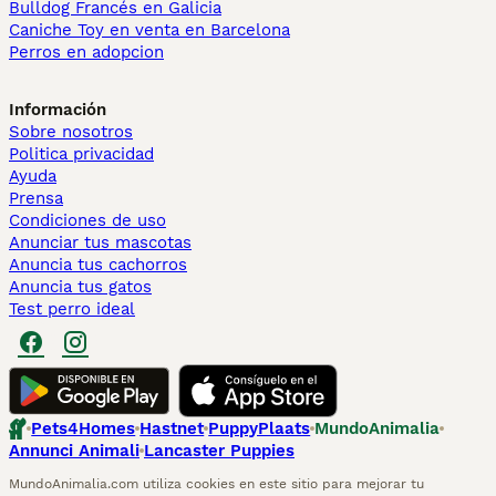
Bulldog Francés en Galicia
Caniche Toy en venta en Barcelona
Perros en adopcion
Información
Sobre nosotros
Politica privacidad
Ayuda
Prensa
Condiciones de uso
Anunciar tus mascotas
Anuncia tus cachorros
Anuncia tus gatos
Test perro ideal
Pets4Homes
Hastnet
PuppyPlaats
MundoAnimalia
Annunci Animali
Lancaster Puppies
MundoAnimalia.com utiliza cookies en este sitio para mejorar tu