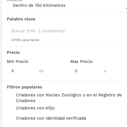
Distancia
consejos de compra de Manchester Terrier para obtener
información sobre esta raza de perro.
Palabra clave
Encontramos 0 Manchester Terrier Perros
para monta en Costitx, Islas Baleares.
Si deseas exactamente esta búsqueda guarda tu 
búsqueda y espera el resultado perfecto:
0/100 caracteres
Guardar búsqueda
Precio
Min Precio
Max Precio
Preguntas frecuentes
€
€
Filtros populares
¿Cómo es el carácter del
Criadores con Núcleo Zoológico o en el Registro de
Manchester terrier?
Criadores
Criadores con Afijo
Es un terrier típico en muchos aspectos:
tiene mucho carácter, puede ser terco, tenaz
Criadores con identidad verificada
y ladrador. También tiene todas las