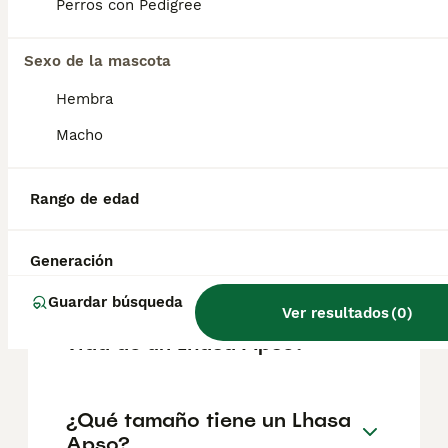
según factores como el pedigrí, la
Perros con Pedigree
reputación del criador y la ubicación.
Sexo de la mascota
¿Cómo es el carácter de
Hembra
Lhasa Apso?
Macho
¿Cuáles son las ventajas y
Rango de edad
desventajas de la raza Lhasa
Apso?
Generación
Guardar búsqueda
Ver resultados
(
0
)
¿Cuál es la esperanza de
vida de un Lhasa Apso?
¿Qué tamaño tiene un Lhasa
Apso?