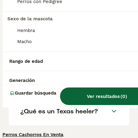
en todo el mundo . Está registrado en el
Perros con Pedigree
Foundation Stock Service desde 2001 y
puede competir en eventos de compañía y
Sexo de la mascota
rendimiento desde el 1 de julio de 2009.
Hembra
¿Cuánto cuestan los
Macho
cachorros de Lancashire
Heeler?
Rango de edad
¿Los Lancashire Heelers son
Generación
buenas mascotas?
Guardar búsqueda
Ver resultados
(
0
)
¿Qué es un Texas heeler?
Perros Cachorros En Venta