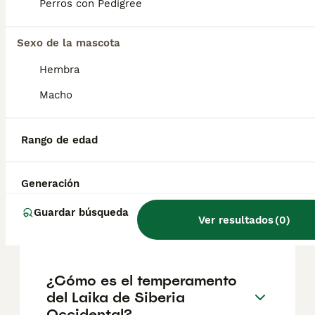
geográfica. Es fundamental acudir a
Perros con Pedigree
criadores responsables que garanticen la
salud y el bienestar de los animales.
Informarse bien y comparar opciones antes
Sexo de la mascota
de comprometerse siempre es la mejor
Hembra
decisión.
Macho
¿Son los laikas de Siberia
Occidental buenos perros de
Rango de edad
familia?
Generación
¿Qué raza de perro era
Guardar búsqueda
Ver resultados
(
0
)
Laika?
¿Cómo es el temperamento
del Laika de Siberia
Occidental?