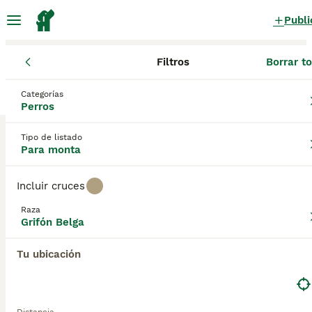
Publi
Filtros
Borrar t
Perros
Grifón Belga
Castilla y León
Palencia
Palencia
Categorías
Grifón Belga Perros para monta
Perros
en Palencia, Palencia
Tipo de listado
0 Perros encontrados
Para monta
Grifón Belga
Filtros
Sólo puro
Incluir cruces
Guardar búsqueda
Orden
Raza
Grifón Belga
Tu ubicación