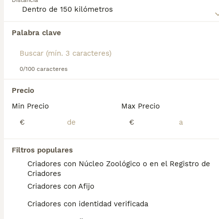
Distancia
Encontramos 0 Grifón Belga Perros para
monta en Palencia, Palencia.
Palabra clave
Si deseas exactamente esta búsqueda guarda tu 
búsqueda y espera el resultado perfecto:
Guardar búsqueda
0/100 caracteres
Precio
Preguntas frecuentes
Min Precio
Max Precio
€
€
¿Cómo es el carácter del
Filtros populares
Grifón Belga?
Criadores con Núcleo Zoológico o en el Registro de
Ni tímidos ni agresivos, son muy atentos y
Criadores
apegados a su compañero humano. Las tres
Criadores con Afijo
razas (Grifón de Bruselas, Grifón Belga y
Petit Brabançon) descienden de un perrito
Criadores con identidad verificada
de pelaje áspero llamado Smousje, que