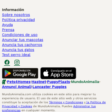
Información
Sobre nosotros
Politica privacidad
Ayuda
Prensa
Condiciones de uso
Anunciar tus mascotas
Anuncia tus cachorros
Anuncia tus gatos
Test perro ideal
Pets4Homes
Hastnet
PuppyPlaats
MundoAnimalia
Annunci Animali
Lancaster Puppies
MundoAnimalia.com utiliza cookies en este sitio para mejorar tu
experiencia de usuario. El uso de este sitio web y otros servicios
constituye la aceptación de los
Términos y Condiciones
y
la Política de
Privacidad y Cookies
de MundoAnimalia. Puedes
Administrar tus
preferencias
en cualquier momento.