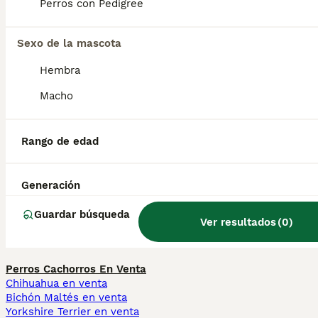
llevaba siglos en la región de Bruselas.
Perros con Pedigree
Sexo de la mascota
¿Cuánto cuesta un grifón de
Bruselas en España?
Hembra
Macho
¿Es el grifón un buen perro
de familia?
Rango de edad
Generación
¿Qué raza de perro es el
grifón belga?
Guardar búsqueda
Ver resultados
(
0
)
Perros Cachorros En Venta
Chihuahua en venta
Bichón Maltés en venta
Yorkshire Terrier en venta